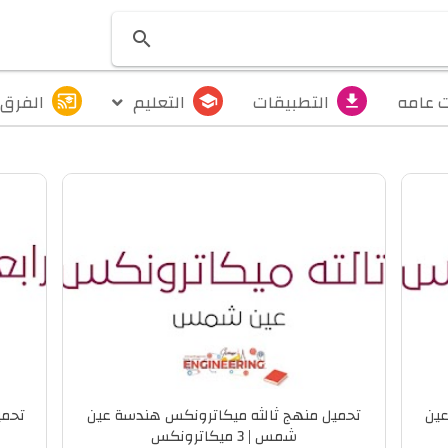

 عامه
التطبيقات
التعليم
الفرق 
cast_for_education
school
get_app
عين
تحميل منهج ثالثه ميكاترونكس هندسة عين
تحمي
شمس | 3 ميكاترونكس