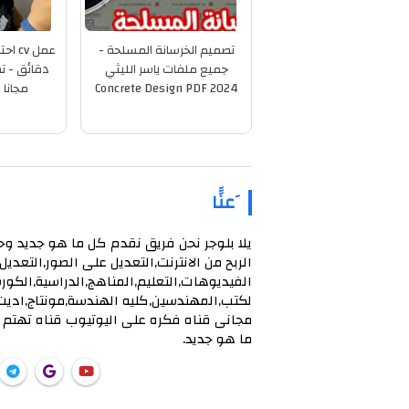
تصميم الخرسانة المسلحة -
عمل v
جميع ملفات ياسر الليثي
دقائق - ت
2024 Concrete Design PDF
مجانا 
َعنَََا
يلا بلوجر نحن فريق نقدم كل ما هو جديد و
الربح من الانترنت,التعديل على الصور,التعديل
الفيديوهات,التعليم,المناهج,الدراسية,الكور
لكتب,المهندسين,كليه الهندسة,مونتاج,اديت
مجانى قناه فكره على اليوتيوب قناه تهتم
ما هو جديد.