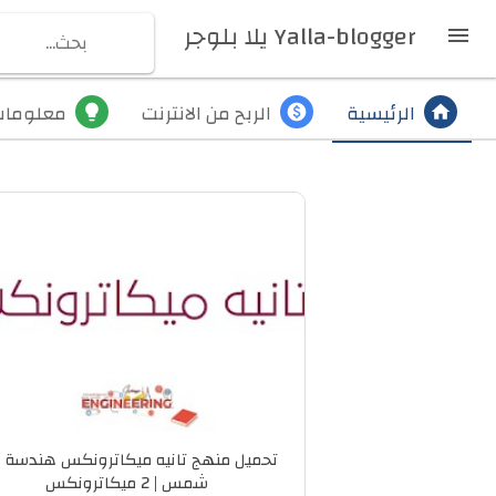
Yalla-blogger يلا بلوجر

الرئيسية
الربح من الانترنت
معلومات
lightbulb
paid
home
تحميل منهج تانيه ميكاترونكس هندسة 
شمس | 2 ميكاترونكس