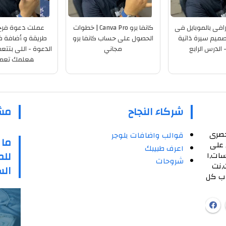
c احترافى بالموبايل فى
كانفا برو Canva Pro | خطوات
عملت دعوة فرح
صميم سيرة ذاتية
الحصول على حساب كانفا برو
طريقة و أضافة ف
- الدرس الرابع
مجاني
الدعوة - اللى بتت
هعلمك تعمل
شركاء النجاح
مش
حصرى
قوالب واضافات بلوجر
ما 
 على
اعرف طبيبك
للم
سات,ا
شروحات
,نت
الس
 ب كل