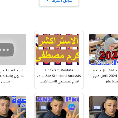
عرض المزيد
 الاكسيل نتيجة
Dr.Akram Mostafa
اعرف النقاط عل
ثانوي عام 2024 كامل على
Structural Analysis ملفات د/
كازيون واستبدلها
يديا فاير
اكرم مصطفى للاستراكتشر
ببلاش