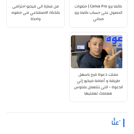
كانفا برو Canva Pro | خطوات
من فكرة الى فيديو احترافى
الحصول على حساب كانفا برو
بالذكاء الاصطناعي فى خطوه
مجاني
واحدة
عملت دعوة فرح باسهل
طريقة و أضافة فيديو إلي
الدعوة - اللى بتتعمل بفلوس
هعلمك تعمليها
َعنَََا