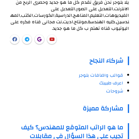
يلا بلوجر نحن فريق نقدم كل ما هو جديد وحصرى الربح من
الانترنت,التعديل على الصور,التعديل على
الفيديوهات,التعليم,المناهج,الدراسية,الكورسات,الكتب,المه
ندسين,كليه الهندسة,مونتاج,اديت,نت مجانى قناه فكره على
اليوتيوب قناه تهتم ب كل ما هو جديد.
شركاء النجاح
قوالب واضافات بلوجر
اعرف طبيبك
شروحات
مشاركة مميزة
ما هو الراتب المتوقع للمهندس؟ كيف
تجيب على هذا السؤال في مقابلات