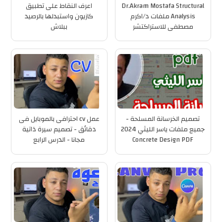
Dr.Akram Mostafa Structural
اعرف النقاط على تطبيق
Analysis ملفات د/اكرم
كازيون واستبدلها بالرصيد
مصطفى للاستراكتشر
ببلاش
تصميم الخرسانة المسلحة -
عمل cv احترافى بالموبايل فى
جميع ملفات ياسر الليثي 2024
دقائق - تصميم سيرة ذاتية
Concrete Design PDF
مجانا - الدرس الرابع