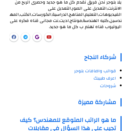
يلا بلوجر نحن فريق نقدم كل ما هو جديد وحصرى الربح من
الانترنت,التعديل على الصور,التعديل على
الفيديوهات,التعليم,المناهج,الدراسية,الكورسات,الكتب,المه
ندسين,كليه الهندسة,مونتاج,اديت,نت مجانى قناه فكره على
اليوتيوب قناه تهتم ب كل ما هو جديد.
شركاء النجاح
قوالب واضافات بلوجر
اعرف طبيبك
شروحات
مشاركة مميزة
ما هو الراتب المتوقع للمهندس؟ كيف
تجيب على هذا السؤال في مقابلات